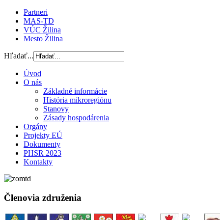
Partneri
MAS-TD
VÚC Žilina
Mesto Žilina
Hľadať...
Úvod
O nás
Základné informácie
História mikroregiónu
Stanovy
Zásady hospodárenia
Orgány
Projekty EÚ
Dokumenty
PHSR 2023
Kontakty
Členovia združenia