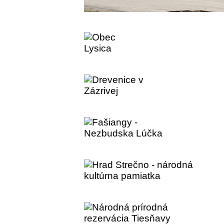
Obec Varín
Obec Lysica
Drevenice v Zázrivej
Fašiangy - Nezbudsk
Hrad Strečno - národ