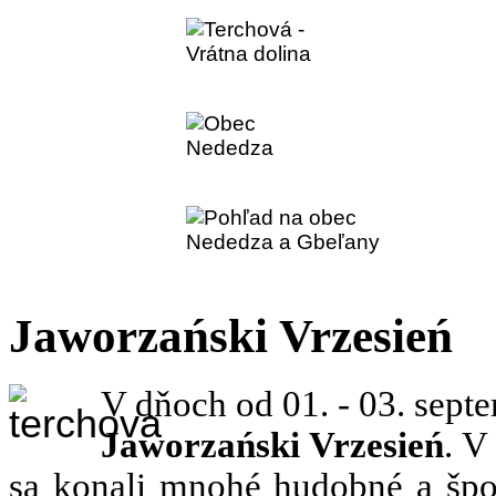
Terchová - Vrátna dol
Obec Nededza
Pohľad na obec Nede
Jaworzański Vrzesień
V dňoch od 01. - 03. sept
Jaworzański Vrzesień
. V
sa konali mnohé hudobné a špor