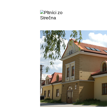
Jánošíkov pohľad na
Pltníci zo Strečna